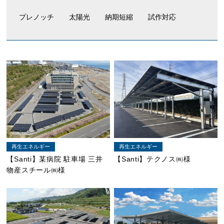
プレノッチ
太陽光
納期短縮
試作対応
再生エネルギー
再生エネルギー
【Santi】某病院 駐車場 三井
【Santi】テクノス㈱様
物産スチール㈱様