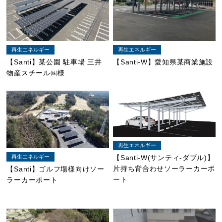
再生エネルギー
再生エネルギー
【Santi】某公園 駐車場 三井
【Santi-W】愛知県某商業施設
物産スチール㈱様
再生エネルギー
再生エネルギー
【Santi-W(サンティ-ダブル)】
片持ち背合わせソーラーカーポ
【Santi】ゴルフ場様向けソー
ート
ラーカーポート