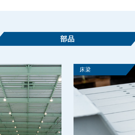
部品
床梁