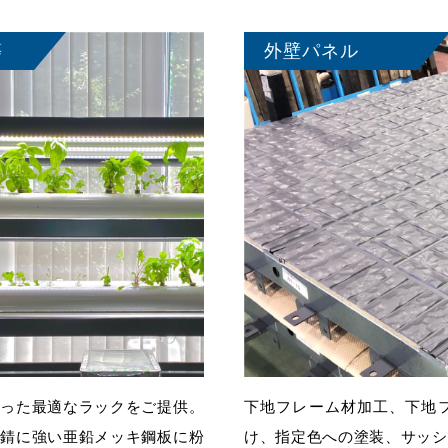
等
外壁パネル
沿った最適なラックをご提供。
下地フレーム材加工、下地
。錆に強い亜鉛メッキ鋼板に粉
け、指定色への塗装、サッシ