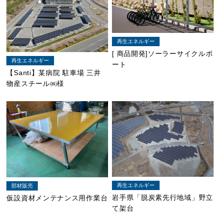
再生エネルギー
[ 商品開発]ソーラーサイクルポ
再生エネルギー
ート
【Santi】某病院 駐車場 三井
物産スチール㈱様
再生エネルギー
部材販売
岩手県「脱炭素先行地域」野立
仮設資材メンテナンス用作業台
て架台