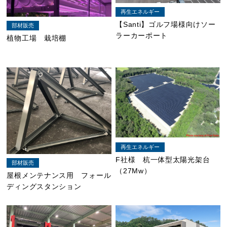
再生エネルギー
【Santi】ゴルフ場様向けソー
部材販売
ラーカーポート
植物工場 栽培棚
再生エネルギー
F社様 杭一体型太陽光架台
部材販売
（27Mw）
屋根メンテナンス用 フォール
ディングスタンション