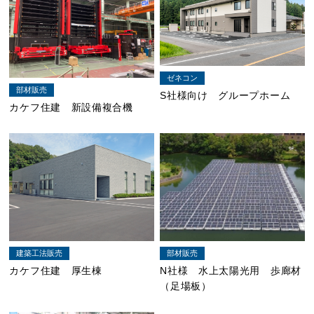
ゼネコン
部材販売
S社様向け グループホーム
カケフ住建 新設備複合機
部材販売
建築工法販売
N社様 水上太陽光用 歩廊材
カケフ住建 厚生棟
（足場板）