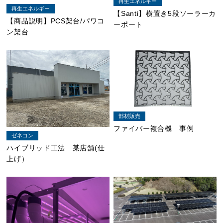
再生エネルギー
再生エネルギー
【Santi】横置き5段ソーラーカ
【商品説明】PCS架台/パワコ
ーポート
ン架台
部材販売
ファイバー複合機 事例
ゼネコン
ハイブリッド工法 某店舗(仕
上げ）