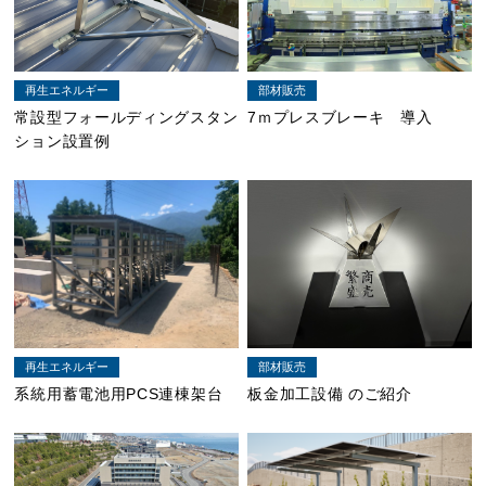
再生エネルギー
部材販売
常設型フォールディングスタン
7ｍプレスブレーキ 導入
ション設置例
再生エネルギー
部材販売
系統用蓄電池用PCS連棟架台
板金加工設備 のご紹介