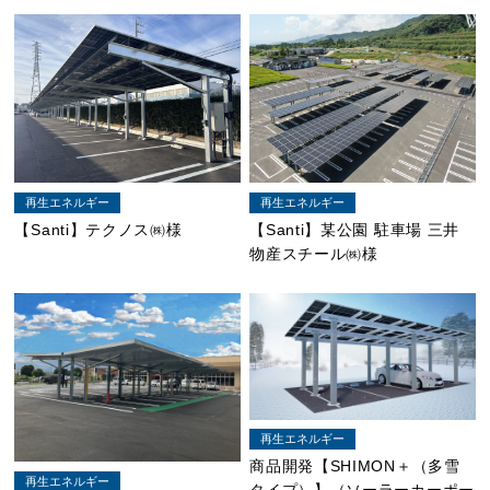
再生エネルギー
再生エネルギー
【Santi】テクノス㈱様
【Santi】某公園 駐車場 三井
物産スチール㈱様
再生エネルギー
商品開発【SHIMON＋（多雪
再生エネルギー
タイプ）】（ソーラーカーポー